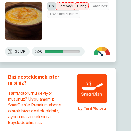
Un
Tereyağı
Pirinç
Karabiber
Toz Kırmızı Biber
30 DK
%50
Bizi desteklemek ister
misiniz?
TarifMotoru'nu seviyor
musunuz? Uygulamamız
SmarDish'e Premium abone
by
TarifMotoru
olarak bize destek olabilir,
ayrıca malzemelerinizi
kaydedebilirsiniz.