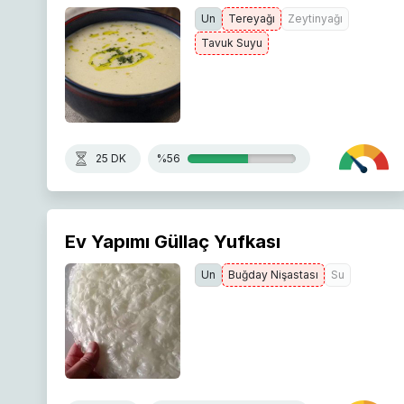
Un
Tereyağı
Zeytinyağı
Tavuk Suyu
25 DK
%56
Ev Yapımı Güllaç Yufkası
Un
Buğday Nişastası
Su