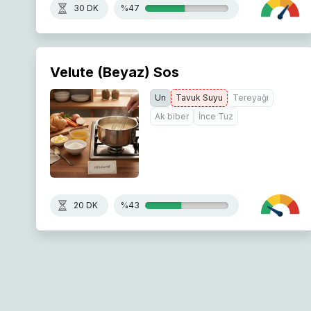
30 DK
%47
Velute (Beyaz) Sos
Un
Tavuk Suyu
Tereyağı
Ak biber
İnce Tuz
20 DK
%43