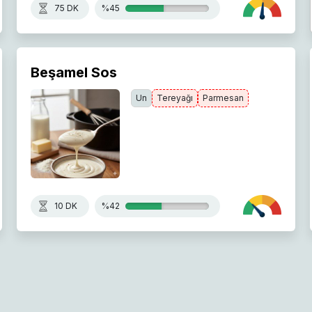
75 DK
%45
Beşamel Sos
Un
Tereyağı
Parmesan
10 DK
%42