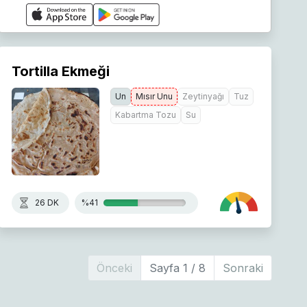
Tortilla Ekmeği
Un
Mısır Unu
Zeytinyağı
Tuz
Kabartma Tozu
Su
26 DK
%41
Önceki
Sayfa 1 / 8
Sonraki