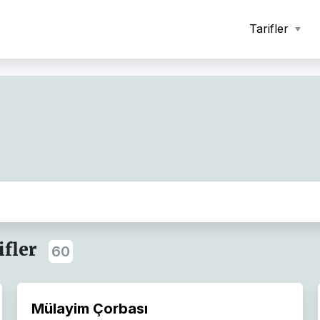
Tarifler
fler
60
Mülayim Çorbası