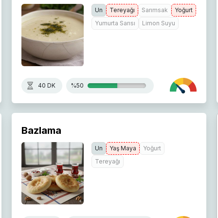
Un
Tereyağı
Sarımsak
Yoğurt
Yumurta Sarısı
Limon Suyu
40 DK
%50
Bazlama
Un
Yaş Maya
Yoğurt
Tereyağı