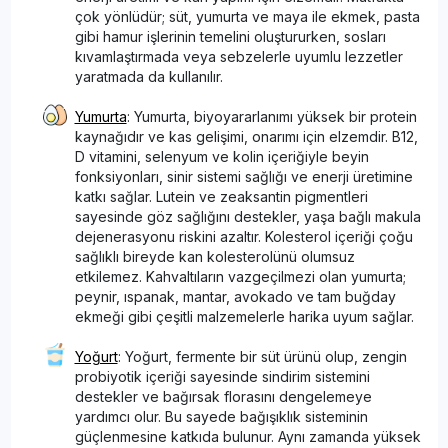
çok yönlüdür; süt, yumurta ve maya ile ekmek, pasta
gibi hamur işlerinin temelini oluştururken, sosları
kıvamlaştırmada veya sebzelerle uyumlu lezzetler
yaratmada da kullanılır.
Yumurta
: Yumurta, biyoyararlanımı yüksek bir protein
kaynağıdır ve kas gelişimi, onarımı için elzemdir. B12,
D vitamini, selenyum ve kolin içeriğiyle beyin
fonksiyonları, sinir sistemi sağlığı ve enerji üretimine
katkı sağlar. Lutein ve zeaksantin pigmentleri
sayesinde göz sağlığını destekler, yaşa bağlı makula
dejenerasyonu riskini azaltır. Kolesterol içeriği çoğu
sağlıklı bireyde kan kolesterolünü olumsuz
etkilemez. Kahvaltıların vazgeçilmezi olan yumurta;
peynir, ıspanak, mantar, avokado ve tam buğday
ekmeği gibi çeşitli malzemelerle harika uyum sağlar.
Yoğurt
: Yoğurt, fermente bir süt ürünü olup, zengin
probiyotik içeriği sayesinde sindirim sistemini
destekler ve bağırsak florasını dengelemeye
yardımcı olur. Bu sayede bağışıklık sisteminin
güçlenmesine katkıda bulunur. Aynı zamanda yüksek