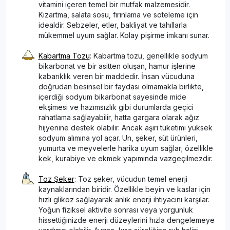
vitamini içeren temel bir mutfak malzemesidir.
Kızartma, salata sosu, fırınlama ve soteleme için
idealdir. Sebzeler, etler, bakliyat ve tahıllarla
mükemmel uyum sağlar. Kolay pişirme imkanı sunar.
Kabartma Tozu
: Kabartma tozu, genellikle sodyum
bikarbonat ve bir asitten oluşan, hamur işlerine
kabarıklık veren bir maddedir. İnsan vücuduna
doğrudan besinsel bir faydası olmamakla birlikte,
içerdiği sodyum bikarbonat sayesinde mide
ekşimesi ve hazımsızlık gibi durumlarda geçici
rahatlama sağlayabilir, hatta gargara olarak ağız
hijyenine destek olabilir. Ancak aşırı tüketimi yüksek
sodyum alımına yol açar. Un, şeker, süt ürünleri,
yumurta ve meyvelerle harika uyum sağlar; özellikle
kek, kurabiye ve ekmek yapımında vazgeçilmezdir.
Toz Şeker
: Toz şeker, vücudun temel enerji
kaynaklarından biridir. Özellikle beyin ve kaslar için
hızlı glikoz sağlayarak anlık enerji ihtiyacını karşılar.
Yoğun fiziksel aktivite sonrası veya yorgunluk
hissettiğinizde enerji düzeylerini hızla dengelemeye