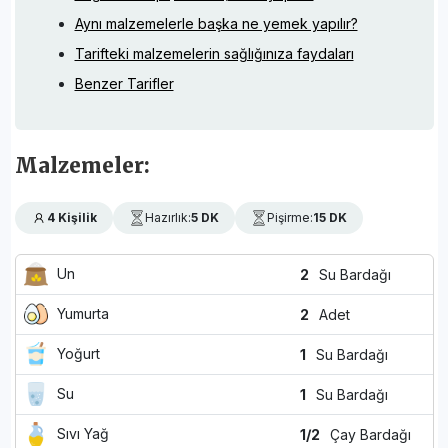
Aynı malzemelerle başka ne yemek yapılır?
Tarifteki malzemelerin sağlığınıza faydaları
Benzer Tarifler
Malzemeler:
4 Kişilik
Hazırlık:
5 DK
Pişirme:
15 DK
Un
2
Su Bardağı
Yumurta
2
Adet
Yoğurt
1
Su Bardağı
Su
1
Su Bardağı
Sıvı Yağ
1/2
Çay Bardağı