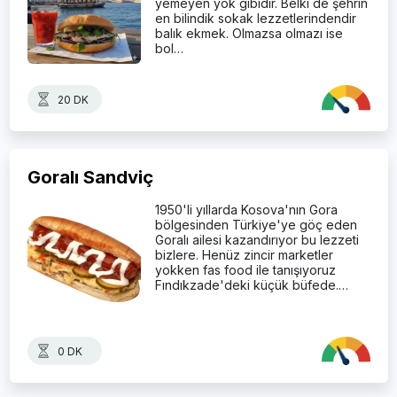
yemeyen yok gibidir. Belki de şehrin
en bilindik sokak lezzetlerindendir
balık ekmek. Olmazsa olmazı ise
bol…
20 DK
Goralı Sandviç
1950'li yıllarda Kosova'nın Gora
bölgesinden Türkiye'ye göç eden
Goralı ailesi kazandırıyor bu lezzeti
bizlere. Henüz zincir marketler
yokken fas food ile tanışıyoruz
Fındıkzade'deki küçük büfede.…
0 DK