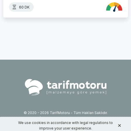
60 DK
© 2020 - 2026 TarifMotoru - Tüm Hakları Saklıdır.
İletişim: info@tarifmotoru.com
We use cookies in accordance with legal regulations to
Hizmet Şartları
✕
improve your user experience.
Gizlilik Sözleşmesi