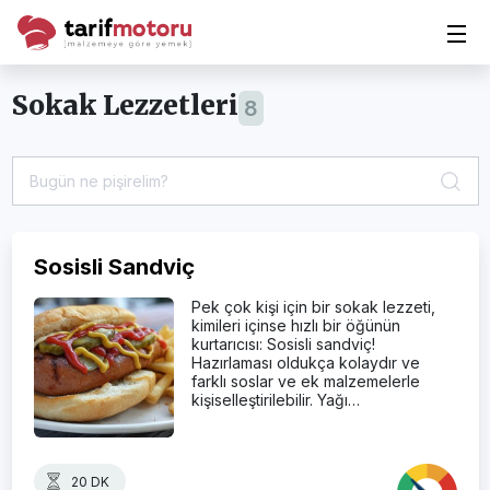
Sokak Lezzetleri
8
Sosisli Sandviç
Pek çok kişi için bir sokak lezzeti,
kimileri içinse hızlı bir öğünün
kurtarıcısı: Sosisli sandviç!
Hazırlaması oldukça kolaydır ve
farklı soslar ve ek malzemelerle
kişiselleştirilebilir. Yağı…
20 DK