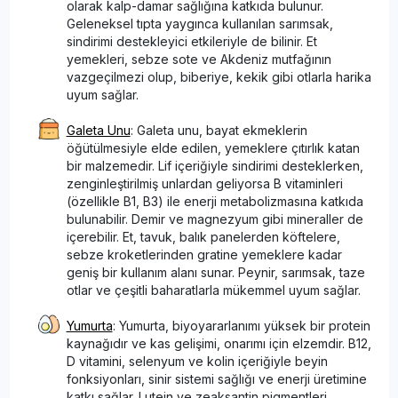
olarak kalp-damar sağlığına katkıda bulunur.
Geleneksel tıpta yaygınca kullanılan sarımsak,
sindirimi destekleyici etkileriyle de bilinir. Et
yemekleri, sebze sote ve Akdeniz mutfağının
vazgeçilmezi olup, biberiye, kekik gibi otlarla harika
uyum sağlar.
Galeta Unu
: Galeta unu, bayat ekmeklerin
öğütülmesiyle elde edilen, yemeklere çıtırlık katan
bir malzemedir. Lif içeriğiyle sindirimi desteklerken,
zenginleştirilmiş unlardan geliyorsa B vitaminleri
(özellikle B1, B3) ile enerji metabolizmasına katkıda
bulunabilir. Demir ve magnezyum gibi mineraller de
içerebilir. Et, tavuk, balık panelerden köftelere,
sebze kroketlerinden gratine yemeklere kadar
geniş bir kullanım alanı sunar. Peynir, sarımsak, taze
otlar ve çeşitli baharatlarla mükemmel uyum sağlar.
Yumurta
: Yumurta, biyoyararlanımı yüksek bir protein
kaynağıdır ve kas gelişimi, onarımı için elzemdir. B12,
D vitamini, selenyum ve kolin içeriğiyle beyin
fonksiyonları, sinir sistemi sağlığı ve enerji üretimine
katkı sağlar. Lutein ve zeaksantin pigmentleri