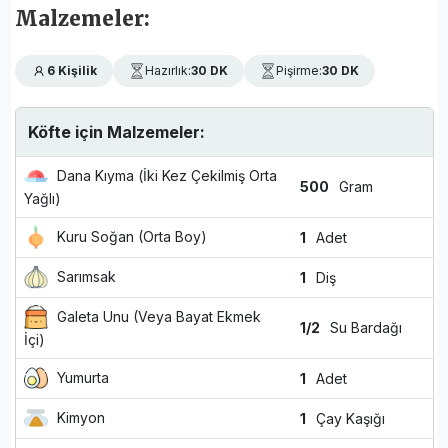
Malzemeler:
6 Kişilik
Hazırlık:
30 DK
Pişirme:
30 DK
Köfte için Malzemeler:
Dana Kıyma (İki Kez Çekilmiş Orta
500
Gram
Yağlı)
Kuru Soğan (Orta Boy)
1
Adet
Sarımsak
1
Diş
Galeta Unu (Veya Bayat Ekmek
1/2
Su Bardağı
İçi)
Yumurta
1
Adet
Kimyon
1
Çay Kaşığı