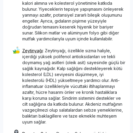
kalori alımına ve kolesterol yönetimine katkıda
bulunur. Yiyeceklerin tepsiye yapışmasını önleyerek
yanmayı azaltır, potansiyel zararlı bileşik oluşumunu
engeller. Ayrıca, gıdaların pişirme yüzeyiyle
doğrudan temasını keserek hijyenik bir bariyer
sunar. Silikon matlar ve alüminyum folyo gibi diğer
mutfak yardımcılarıyla uyum içinde kullanılabilir.
Zeytinyağı
: Zeytinyağı, özellikle sızma haliyle,
içerdiği yüksek polifenol antioksidanları ve tekli
doymamış yağ asitleri (oleik asit) sayesinde güçlü bir
sağlık kaynağıdır. Kalp sağlığını destekleyerek kötü
kolesterol (LDL) seviyesini düşürmeye, iyi
kolesterolü (HDL) yükseltmeye yardımcı olur. Anti-
inflamatuar özellikleriyle vücuttaki iltihaplanmayı
azaltır, hücre hasarını önler ve kronik hastalıklara
karşı koruma sağlar. Sindirim sistemini destekler ve
cilt sağlığına da katkıda bulunur. Akdeniz mutfağının
vazgeçilmezi olup salatalardan sebze yemeklerine,
balıktan baklagillere ve taze ekmekle muhteşem
uyum sağlar.