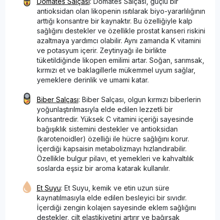
Domates Salçası
: Domates Salçası, güçlü bir
antioksidan olan likopenin ısıtılarak biyo-yararlılığının
arttığı konsantre bir kaynaktır. Bu özelliğiyle kalp
sağlığını destekler ve özellikle prostat kanseri riskini
azaltmaya yardımcı olabilir. Aynı zamanda K vitamini
ve potasyum içerir. Zeytinyağı ile birlikte
tüketildiğinde likopen emilimi artar. Soğan, sarımsak,
kırmızı et ve baklagillerle mükemmel uyum sağlar,
yemeklere derinlik ve umami katar.
Biber Salçası
: Biber Salçası, olgun kırmızı biberlerin
yoğunlaştırılmasıyla elde edilen lezzetli bir
konsantredir. Yüksek C vitamini içeriği sayesinde
bağışıklık sistemini destekler ve antioksidan
(karotenoidler) özelliği ile hücre sağlığını korur.
İçerdiği kapsaisin metabolizmayı hızlandırabilir.
Özellikle bulgur pilavı, et yemekleri ve kahvaltılık
soslarda eşsiz bir aroma katarak kullanılır.
Et Suyu
: Et Suyu, kemik ve etin uzun süre
kaynatılmasıyla elde edilen besleyici bir sıvıdır.
İçerdiği zengin kolajen sayesinde eklem sağlığını
destekler, cilt elastikiyetini artırır ve bağırsak