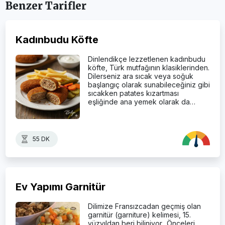
Benzer Tarifler
Kadınbudu Köfte
Dinlendikçe lezzetlenen kadınbudu
köfte, Türk mutfağının klasiklerinden.
Dilerseniz ara sıcak veya soğuk
başlangıç olarak sunabileceğiniz gibi
sıcakken patates kızartması
eşliğinde ana yemek olarak da…
55 DK
Ev Yapımı Garnitür
Dilimize Fransızcadan geçmiş olan
garnitür (garniture) kelimesi, 15.
yüzyıldan beri biliniyor.. Önceleri