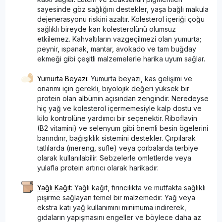
sayesinde göz sağlığını destekler, yaşa bağlı makula
dejenerasyonu riskini azaltır. Kolesterol içeriği çoğu
sağlıklı bireyde kan kolesterolünü olumsuz
etkilemez. Kahvaltıların vazgeçilmezi olan yumurta;
peynir, ıspanak, mantar, avokado ve tam buğday
ekmeği gibi çeşitli malzemelerle harika uyum sağlar.
Yumurta Beyazı
: Yumurta beyazı, kas gelişimi ve
onarımı için gerekli, biyolojik değeri yüksek bir
protein olan albümin açısından zengindir. Neredeyse
hiç yağ ve kolesterol içermemesiyle kalp dostu ve
kilo kontrolüne yardımcı bir seçenektir. Riboflavin
(B2 vitamini) ve selenyum gibi önemli besin ögelerini
barındırır, bağışıklık sistemini destekler. Çırpılarak
tatlılarda (mereng, sufle) veya çorbalarda terbiye
olarak kullanılabilir. Sebzelerle omletlerde veya
yulafla protein artırıcı olarak harikadır.
Yağlı Kağıt
: Yağlı kağıt, fırıncılıkta ve mutfakta sağlıklı
pişirme sağlayan temel bir malzemedir. Yağ veya
ekstra katı yağ kullanımını minimuma indirerek,
gıdaların yapışmasını engeller ve böylece daha az