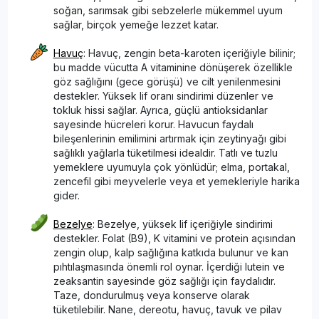
soğan, sarımsak gibi sebzelerle mükemmel uyum
sağlar, birçok yemeğe lezzet katar.
Havuç
: Havuç, zengin beta-karoten içeriğiyle bilinir;
bu madde vücutta A vitaminine dönüşerek özellikle
göz sağlığını (gece görüşü) ve cilt yenilenmesini
destekler. Yüksek lif oranı sindirimi düzenler ve
tokluk hissi sağlar. Ayrıca, güçlü antioksidanlar
sayesinde hücreleri korur. Havucun faydalı
bileşenlerinin emilimini artırmak için zeytinyağı gibi
sağlıklı yağlarla tüketilmesi idealdir. Tatlı ve tuzlu
yemeklere uyumuyla çok yönlüdür; elma, portakal,
zencefil gibi meyvelerle veya et yemekleriyle harika
gider.
Bezelye
: Bezelye, yüksek lif içeriğiyle sindirimi
destekler. Folat (B9), K vitamini ve protein açısından
zengin olup, kalp sağlığına katkıda bulunur ve kan
pıhtılaşmasında önemli rol oynar. İçerdiği lutein ve
zeaksantin sayesinde göz sağlığı için faydalıdır.
Taze, dondurulmuş veya konserve olarak
tüketilebilir. Nane, dereotu, havuç, tavuk ve pilav