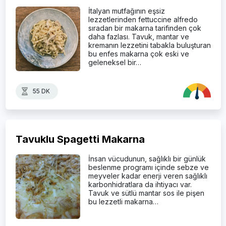
İtalyan mutfağının eşsiz
lezzetlerinden fettuccine alfredo
sıradan bir makarna tarifinden çok
daha fazlası. Tavuk, mantar ve
kremanın lezzetini tabakla buluşturan
bu enfes makarna çok eski ve
geleneksel bir…
55 DK
Tavuklu Spagetti Makarna
İnsan vücudunun, sağlıklı bir günlük
beslenme programı içinde sebze ve
meyveler kadar enerji veren sağlıklı
karbonhidratlara da ihtiyacı var.
Tavuk ve sütlü mantar sos ile pişen
bu lezzetli makarna…