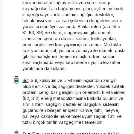
karbonhidratlar sağlayarak uzun süreli enerji
kaynağı olur. Tam buğday unu gibi çeşitleri, yüksek
lif içeriği sayesinde sindirim sağlığını destekler,
tokluk hissi verir ve kan şekerinin dengelenmesine
yardımcı olur. Aynı zamanda B vitaminleri (özellikle
B1, B3, B9) ve demir, magnezyum gibi önemli
mineraller içerir; bu da sinir sistemi fonksiyonları,
enerji üretimi ve kan yapımı için elzemdir. Mutfakta
çok yönlüdür; süt, yumurta ve maya ile ekmek, pasta
gibi hamur işlerinin temelini oluştururken, sosları
kıvamlaştırmada veya sebzelerle uyumlu lezzetler
yaratmada da kullanılır.
Süt
: Süt, kalsiyum ve D vitamini açısından zengin
olup kemik ve diş sağlığını destekler. Yüksek kaliteli
protein içeriği kas gelişimi için önemlidir. B vitaminleri
(B2, B12) enerji metabolizmasına katkıda bulunur ve
sinir sistemi sağlığını destekler. Bağışıklık sistemini
güçlendiren bileşenler içerir. Kahve, tahıl, meyve,
bal veya kakao ile mükemmel uyum sağlar. Tatlı ve
tuzlu birçok tarifin vazgeçilmez temelidir.