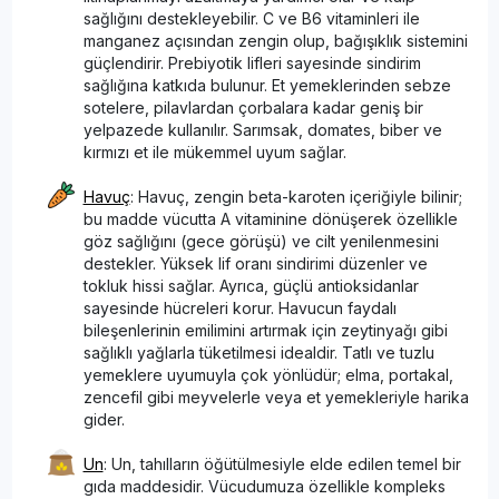
sağlığını destekleyebilir. C ve B6 vitaminleri ile
manganez açısından zengin olup, bağışıklık sistemini
güçlendirir. Prebiyotik lifleri sayesinde sindirim
sağlığına katkıda bulunur. Et yemeklerinden sebze
sotelere, pilavlardan çorbalara kadar geniş bir
yelpazede kullanılır. Sarımsak, domates, biber ve
kırmızı et ile mükemmel uyum sağlar.
Havuç
: Havuç, zengin beta-karoten içeriğiyle bilinir;
bu madde vücutta A vitaminine dönüşerek özellikle
göz sağlığını (gece görüşü) ve cilt yenilenmesini
destekler. Yüksek lif oranı sindirimi düzenler ve
tokluk hissi sağlar. Ayrıca, güçlü antioksidanlar
sayesinde hücreleri korur. Havucun faydalı
bileşenlerinin emilimini artırmak için zeytinyağı gibi
sağlıklı yağlarla tüketilmesi idealdir. Tatlı ve tuzlu
yemeklere uyumuyla çok yönlüdür; elma, portakal,
zencefil gibi meyvelerle veya et yemekleriyle harika
gider.
Un
: Un, tahılların öğütülmesiyle elde edilen temel bir
gıda maddesidir. Vücudumuza özellikle kompleks