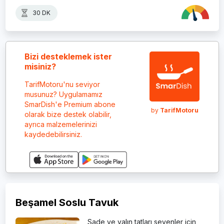
30 DK
Bizi desteklemek ister
misiniz?
TarifMotoru'nu seviyor
musunuz? Uygulamamız
SmarDish'e Premium abone
by
TarifMotoru
olarak bize destek olabilir,
ayrıca malzemelerinizi
kaydedebilirsiniz.
Beşamel Soslu Tavuk
Sade ve yalın tatları sevenler için