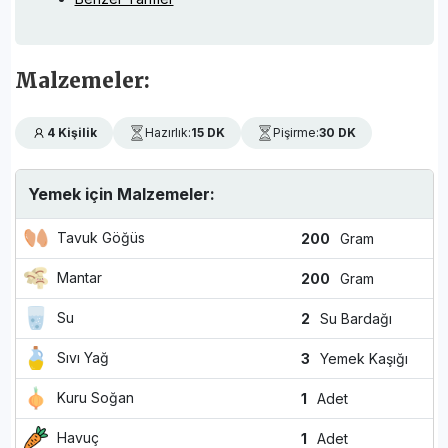
Malzemeler:
4 Kişilik
Hazırlık:
15 DK
Pişirme:
30 DK
Yemek için Malzemeler:
Tavuk Göğüs
200
Gram
Mantar
200
Gram
Su
2
Su Bardağı
Sıvı Yağ
3
Yemek Kaşığı
Kuru Soğan
1
Adet
Havuç
1
Adet