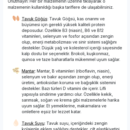
Unutmayın: Her bir malzemenin üzerine tıklayarak o
malzemenin kullanıldığı başka tariflere de ulaşabilirsiniz.
Tavuk Göğüs
: Tavuk Göğsü, kas onarımı ve
büyümesi için gerekli yüksek kaliteli protein
deposudur. Özellikle B3 (niasin), B6 ve B12
vitaminleri, selenyum ve fosfor açısından zengin
olup, enerji metabolizması ve sinir sistemi sağlığını
destekler. Düşük yağ ve kolesterol içeriği sayesinde
kalp dostu bir seçenektir. Brokoli, kuşkonmaz,
quinoa ve taze baharatlarla mükemmel uyum sağlar.
Mantar
: Mantar, B vitaminleri (riboflavin, niasin),
selenyum ve bakır açısından zengin olup, enerji
üretimi, antioksidan koruma ve bağışıklık sistemini
destekler. Bazı türleri D vitamini de içerir. Lifli
yapısıyla sindirime yardımcı olur. Özellikle kekik,
sarımsak, soğan ve krema gibi malzemelerle harika
uyum sağlar. Et yemeklerine, makarnalara ve
omletlere eşsiz bir lezzet katar.
Tavuk Suyu
: Tavuk suyu, içeriğindeki zengin
kolajenle eklem sağlığını destekler, cilt elastikiyetini