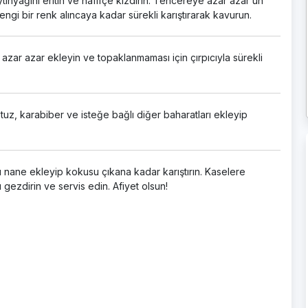
inyağını eritin ve hafifçe kızdırın. Tencereye azar azar un
ngi bir renk alıncaya kadar sürekli karıştırarak kavurun.
zar azar ekleyin ve topaklanmaması için çırpıcıyla sürekli
uz, karabiber ve isteğe bağlı diğer baharatları ekleyip
ru nane ekleyip kokusu çıkana kadar karıştırın. Kaselere
 gezdirin ve servis edin. Afiyet olsun!