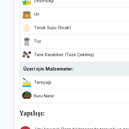
Zeytinyağı
Un
Tavuk Suyu (Sıcak)
Tuz
Tane Karabiber (Taze Çekilmiş)
Üzeri için Malzemeler:
Tereyağı
Kuru Nane
Yapılışı: