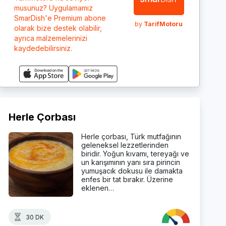
musunuz? Uygulamamız
SmarDish'e Premium abone
by
TarifMotoru
olarak bize destek olabilir,
ayrıca malzemelerinizi
kaydedebilirsiniz.
Herle Çorbası
Herle çorbası, Türk mutfağının
geleneksel lezzetlerinden
biridir. Yoğun kıvamı, tereyağı ve
un karışımının yanı sıra pirincin
yumuşacık dokusu ile damakta
enfes bir tat bırakır. Üzerine
eklenen…
30 DK