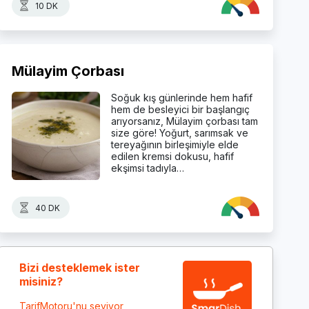
10 DK
Mülayim Çorbası
Soğuk kış günlerinde hem hafif
hem de besleyici bir başlangıç
arıyorsanız, Mülayim çorbası tam
size göre! Yoğurt, sarımsak ve
tereyağının birleşimiyle elde
edilen kremsi dokusu, hafif
ekşimsi tadıyla…
40 DK
Bizi desteklemek ister
misiniz?
TarifMotoru'nu seviyor