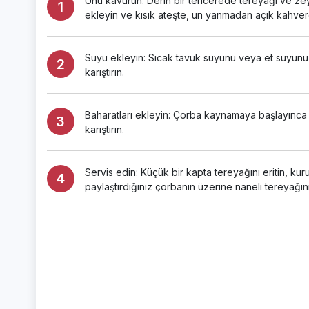
Unu kavurun: Derin bir tencerede tereyağı ve zeyt
ekleyin ve kısık ateşte, un yanmadan açık kahvere
Suyu ekleyin: Sıcak tavuk suyunu veya et suyunu a
karıştırın.
Baharatları ekleyin: Çorba kaynamaya başlayınca t
karıştırın.
Servis edin: Küçük bir kapta tereyağını eritin, ku
paylaştırdığınız çorbanın üzerine naneli tereyağını