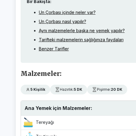
Bir Bakışta:
Un Çorbası içinde neler var?
Un Çorbası nasıl yapılır?
Aynı malzemelerle başka ne yemek yapılır?
Tarifteki malzemelerin sağlığınıza faydaları
Benzer Tarifler
Malzemeler:
5 Kişilik
Hazırlık:
5 DK
Pişirme:
20 DK
Ana Yemek için Malzemeler:
Tereyağı