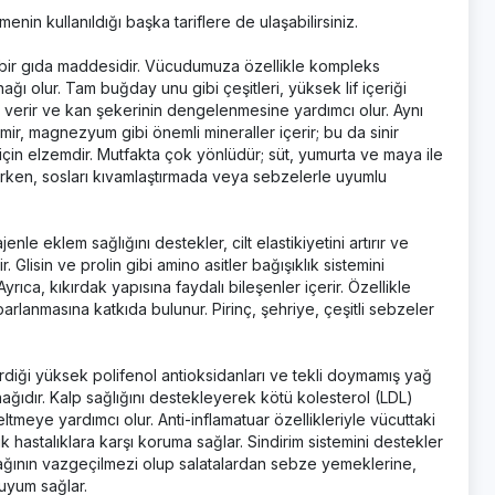
in kullanıldığı başka tariflere de ulaşabilirsiniz.
el bir gıda maddesidir. Vücudumuza özellikle kompleks
ğı olur. Tam buğday unu gibi çeşitleri, yüksek lif içeriği
si verir ve kan şekerinin dengelenmesine yardımcı olur. Aynı
mir, magnezyum gibi önemli mineraller içerir; bu da sinir
 için elzemdir. Mutfakta çok yönlüdür; süt, yumurta ve maya ile
rurken, sosları kıvamlaştırmada veya sebzelerle uyumlu
nle eklem sağlığını destekler, cilt elastikiyetini artırır ve
r. Glisin ve prolin gibi amino asitler bağışıklık sistemini
yrıca, kıkırdak yapısına faydalı bileşenler içerir. Özellikle
rlanmasına katkıda bulunur. Pirinç, şehriye, çeşitli sebzeler
çerdiği yüksek polifenol antioksidanları ve tekli doymamış yağ
ynağıdır. Kalp sağlığını destekleyerek kötü kolesterol (LDL)
tmeye yardımcı olur. Anti-inflamatuar özellikleriyle vücuttaki
ik hastalıklara karşı koruma sağlar. Sindirim sistemini destekler
fağının vazgeçilmezi olup salatalardan sebze yemeklerine,
uyum sağlar.