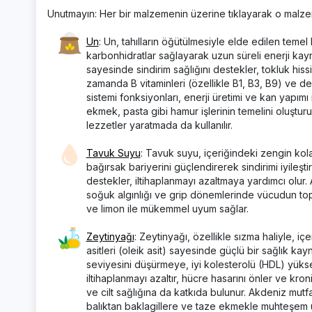
Unutmayın: Her bir malzemenin üzerine tıklayarak o malzemen
Un
: Un, tahılların öğütülmesiyle elde edilen tem
karbonhidratlar sağlayarak uzun süreli enerji kayna
sayesinde sindirim sağlığını destekler, tokluk his
zamanda B vitaminleri (özellikle B1, B3, B9) ve de
sistemi fonksiyonları, enerji üretimi ve kan yapımı
ekmek, pasta gibi hamur işlerinin temelini oluştu
lezzetler yaratmada da kullanılır.
Tavuk Suyu
: Tavuk suyu, içeriğindeki zengin kolaje
bağırsak bariyerini güçlendirerek sindirimi iyileştiri
destekler, iltihaplanmayı azaltmaya yardımcı olur. A
soğuk algınlığı ve grip dönemlerinde vücudun topa
ve limon ile mükemmel uyum sağlar.
Zeytinyağı
: Zeytinyağı, özellikle sızma haliyle, i
asitleri (oleik asit) sayesinde güçlü bir sağlık ka
seviyesini düşürmeye, iyi kolesterolü (HDL) yüksel
iltihaplanmayı azaltır, hücre hasarını önler ve kron
ve cilt sağlığına da katkıda bulunur. Akdeniz mut
balıktan baklagillere ve taze ekmekle muhteşem 