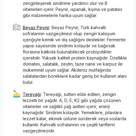
zenginleşerek sindirime yardımcı olur ve B
vitaminleri içerir. Peynir, ıspanak, kıyma ve patates
gibi malzemelerle harika uyum sağlar.
Beyaz Peynir
: Beyaz Peynir, Türk kahvaltı
sofralarının vazgeçilmezi olup zengin kalsiyum
içeriğiyle kemik ve diş sağlığını destekler. Fermente
yapısı sayesinde sindirimi kolaydır ve bağırsak
florasına katkıda bulunabilecek probiyotikler
içerebilir. Yüksek kaliteli protein kaynağıdır. Özellikle
domates, salatalık, zeytin, taze nane ve karpuz ile
mükemmel uyum sağlar. Akdeniz mutfağında
salatalardan böreklere kadar geniş bir kullanım alanı
bulur.
Tereyağı
: Tereyağı, sütten elde edilen, zengin
lezzetli bir yağdır. A, D, E, K2 gibi yağda çözünen
vitaminler ve sağlıklı yağ asitleri içerir, enerji
kaynağıdır. Sindirimi kolaydır. Yemeklere, pilavlara
lezzet katar, ekmek üstüne sürülerek veya soslarda
kullanılır. Kahvaltı sofralarının ve çeşitli tariflerin
vazgeçilmezidir.