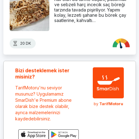
ve sebzeli harç incecik saç böreği
tarzında tavada pişiriliyor. Yapımı
kolay, lezzeti şahane bu börek çay
saatlerine, kahvaltı…
20 DK
Bizi desteklemek ister
misiniz?
TarifMotoru'nu seviyor
musunuz? Uygulamamız
SmarDish'e Premium abone
by
TarifMotoru
olarak bize destek olabilir,
ayrıca malzemelerinizi
kaydedebilirsiniz.