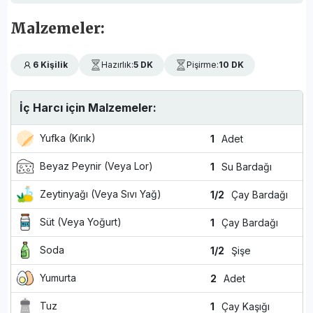
Malzemeler:
6 Kişilik
Hazırlık:
5 DK
Pişirme:
10 DK
İç Harcı için Malzemeler:
Yufka (Kırık)
1
Adet
Beyaz Peynir (Veya Lor)
1
Su Bardağı
Zeytinyağı (Veya Sıvı Yağ)
1/2
Çay Bardağı
Süt (Veya Yoğurt)
1
Çay Bardağı
Soda
1/2
Şişe
Yumurta
2
Adet
Tuz
1
Çay Kaşığı