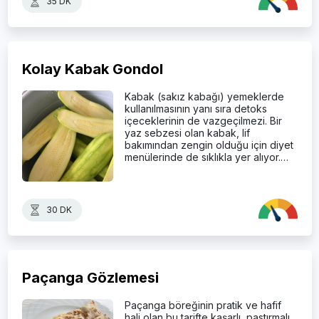
35 DK
Kolay Kabak Gondol
Kabak (sakız kabağı) yemeklerde
kullanılmasının yanı sıra detoks
içeceklerinin de vazgeçilmezi. Bir
yaz sebzesi olan kabak, lif
bakımından zengin olduğu için diyet
menülerinde de sıklıkla yer alıyor.…
30 DK
Paçanga Gözlemesi
Paçanga böreğinin pratik ve hafif
hali olan bu tarifte kaşarlı, pastırmalı