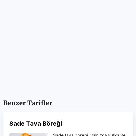
Benzer Tarifler
Sade Tava Böreği
Sade tava böreği, yalnızca yufka ve