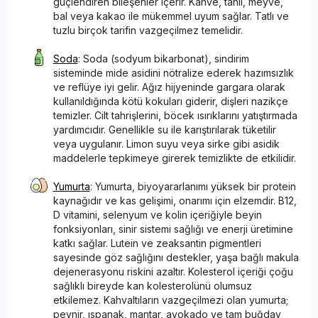
güçlendiren bileşenler içerir. Kahve, tahıl, meyve,
bal veya kakao ile mükemmel uyum sağlar. Tatlı ve
tuzlu birçok tarifin vazgeçilmez temelidir.
Soda
: Soda (sodyum bikarbonat), sindirim
sisteminde mide asidini nötralize ederek hazımsızlık
ve reflüye iyi gelir. Ağız hijyeninde gargara olarak
kullanıldığında kötü kokuları giderir, dişleri nazikçe
temizler. Cilt tahrişlerini, böcek ısırıklarını yatıştırmada
yardımcıdır. Genellikle su ile karıştırılarak tüketilir
veya uygulanır. Limon suyu veya sirke gibi asidik
maddelerle tepkimeye girerek temizlikte de etkilidir.
Yumurta
: Yumurta, biyoyararlanımı yüksek bir protein
kaynağıdır ve kas gelişimi, onarımı için elzemdir. B12,
D vitamini, selenyum ve kolin içeriğiyle beyin
fonksiyonları, sinir sistemi sağlığı ve enerji üretimine
katkı sağlar. Lutein ve zeaksantin pigmentleri
sayesinde göz sağlığını destekler, yaşa bağlı makula
dejenerasyonu riskini azaltır. Kolesterol içeriği çoğu
sağlıklı bireyde kan kolesterolünü olumsuz
etkilemez. Kahvaltıların vazgeçilmezi olan yumurta;
peynir, ıspanak, mantar, avokado ve tam buğday