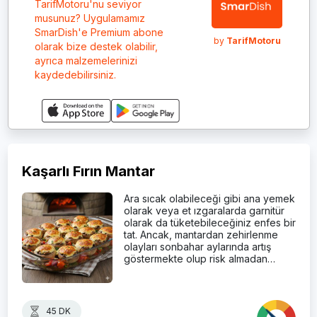
TarifMotoru'nu seviyor
musunuz? Uygulamamız
SmarDish'e Premium abone
by
TarifMotoru
olarak bize destek olabilir,
ayrıca malzemelerinizi
kaydedebilirsiniz.
Kaşarlı Fırın Mantar
Ara sıcak olabileceği gibi ana yemek
olarak veya et ızgaralarda garnitür
olarak da tüketebileceğiniz enfes bir
tat. Ancak, mantardan zehirlenme
olayları sonbahar aylarında artış
göstermekte olup risk almadan…
45 DK