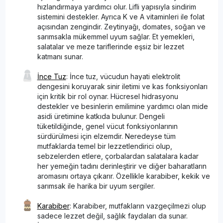
hızlandırmaya yardımcı olur. Lifli yapısıyla sindirim
sistemini destekler. Ayrıca K ve A vitaminleri ile folat
açısından zengindir. Zeytinyağı, domates, soğan ve
sarımsakla mükemmel uyum sağlar. Et yemekleri,
salatalar ve meze tariflerinde eşsiz bir lezzet
katmanı sunar.
İnce Tuz
: İnce tuz, vücudun hayati elektrolit
dengesini koruyarak sinir iletimi ve kas fonksiyonları
için kritik bir rol oynar. Hücresel hidrasyonu
destekler ve besinlerin emilimine yardımcı olan mide
asidi üretimine katkıda bulunur. Dengeli
tüketildiğinde, genel vücut fonksiyonlarının
sürdürülmesi için elzemdir. Neredeyse tüm
mutfaklarda temel bir lezzetlendirici olup,
sebzelerden etlere, çorbalardan salatalara kadar
her yemeğin tadını derinleştirir ve diğer baharatların
aromasını ortaya çıkarır. Özellikle karabiber, kekik ve
sarımsak ile harika bir uyum sergiler.
Karabiber
: Karabiber, mutfakların vazgeçilmezi olup
sadece lezzet değil, sağlık faydaları da sunar.