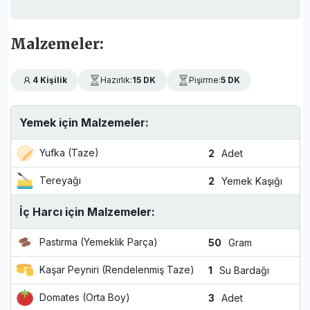
Malzemeler:
4 Kişilik
Hazırlık:
15 DK
Pişirme:
5 DK
Yemek için Malzemeler:
Yufka (Taze)
2
Adet
Tereyağı
2
Yemek Kaşığı
İç Harcı için Malzemeler:
Pastırma (Yemeklik Parça)
50
Gram
Kaşar Peyniri (Rendelenmiş Taze)
1
Su Bardağı
Domates (Orta Boy)
3
Adet