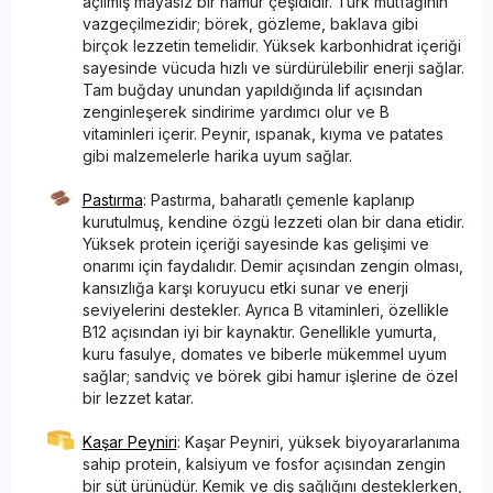
açılmış mayasız bir hamur çeşididir. Türk mutfağının
vazgeçilmezidir; börek, gözleme, baklava gibi
birçok lezzetin temelidir. Yüksek karbonhidrat içeriği
sayesinde vücuda hızlı ve sürdürülebilir enerji sağlar.
Tam buğday unundan yapıldığında lif açısından
zenginleşerek sindirime yardımcı olur ve B
vitaminleri içerir. Peynir, ıspanak, kıyma ve patates
gibi malzemelerle harika uyum sağlar.
Pastırma
: Pastırma, baharatlı çemenle kaplanıp
kurutulmuş, kendine özgü lezzeti olan bir dana etidir.
Yüksek protein içeriği sayesinde kas gelişimi ve
onarımı için faydalıdır. Demir açısından zengin olması,
kansızlığa karşı koruyucu etki sunar ve enerji
seviyelerini destekler. Ayrıca B vitaminleri, özellikle
B12 açısından iyi bir kaynaktır. Genellikle yumurta,
kuru fasulye, domates ve biberle mükemmel uyum
sağlar; sandviç ve börek gibi hamur işlerine de özel
bir lezzet katar.
Kaşar Peyniri
: Kaşar Peyniri, yüksek biyoyararlanıma
sahip protein, kalsiyum ve fosfor açısından zengin
bir süt ürünüdür. Kemik ve diş sağlığını desteklerken,