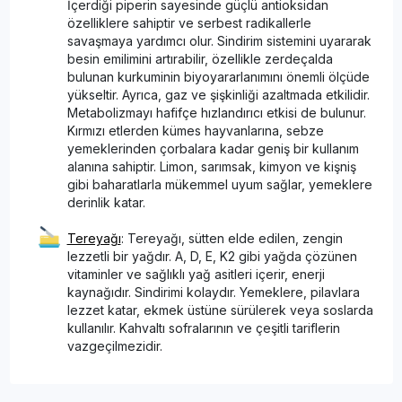
İçerdiği piperin sayesinde güçlü antioksidan
özelliklere sahiptir ve serbest radikallerle
savaşmaya yardımcı olur. Sindirim sistemini uyararak
besin emilimini artırabilir, özellikle zerdeçalda
bulunan kurkuminin biyoyararlanımını önemli ölçüde
yükseltir. Ayrıca, gaz ve şişkinliği azaltmada etkilidir.
Metabolizmayı hafifçe hızlandırıcı etkisi de bulunur.
Kırmızı etlerden kümes hayvanlarına, sebze
yemeklerinden çorbalara kadar geniş bir kullanım
alanına sahiptir. Limon, sarımsak, kimyon ve kişniş
gibi baharatlarla mükemmel uyum sağlar, yemeklere
derinlik katar.
Tereyağı
: Tereyağı, sütten elde edilen, zengin
lezzetli bir yağdır. A, D, E, K2 gibi yağda çözünen
vitaminler ve sağlıklı yağ asitleri içerir, enerji
kaynağıdır. Sindirimi kolaydır. Yemeklere, pilavlara
lezzet katar, ekmek üstüne sürülerek veya soslarda
kullanılır. Kahvaltı sofralarının ve çeşitli tariflerin
vazgeçilmezidir.