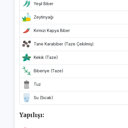
Yeşil Biber
Zeytinyağı
Kırmızı Kapya Biber
Tane Karabiber (Taze Çekilmiş)
Kekik (Taze)
Biberiye (Taze)
Tuz
Su (Sıcak)
Yapılışı: