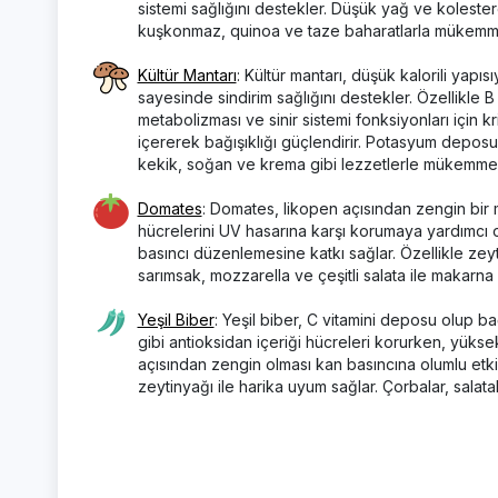
sistemi sağlığını destekler. Düşük yağ ve kolester
kuşkonmaz, quinoa ve taze baharatlarla mükemme
Kültür Mantarı
: Kültür mantarı, düşük kalorili yapıs
sayesinde sindirim sağlığını destekler. Özellikle B
metabolizması ve sinir sistemi fonksiyonları için k
içererek bağışıklığı güçlendirir. Potasyum depos
kekik, soğan ve krema gibi lezzetlerle mükemmel 
Domates
: Domates, likopen açısından zengin bir m
hücrelerini UV hasarına karşı korumaya yardımcı olu
basıncı düzenlemesine katkı sağlar. Özellikle zeyti
sarımsak, mozzarella ve çeşitli salata ile makarna
Yeşil Biber
: Yeşil biber, C vitamini deposu olup ba
gibi antioksidan içeriği hücreleri korurken, yüksek
açısından zengin olması kan basıncına olumlu etki
zeytinyağı ile harika uyum sağlar. Çorbalar, salatal