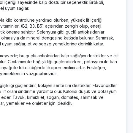
ol içeriği sayesinde kalp dostu bir seçenektir. Brokoli,
l uyum sağlar.
ıyla kilo kontrolüne yardımcı olurken, yüksek lif içeriği
 vitaminleri (B2, B3, B5) açısından zengin olup, enerji
ritik öneme sahiptir. Selenyum gibi güçlü antioksidanlar
u olmasıyla da mineral dengesine katkıda bulunur. Sarımsak,
uyum sağlar, et ve sebze yemeklerine derinlik katar.
eyvedir; bu güçlü antioksidan kalp sağlığını destekler ve cilt
r. C vitamini ile bağışıklığı güçlendirirken, potasyum ile kan
nyağı ile tüketildiğinde likopen emilimi artar. Fesleğen,
 yemeklerinin vazgeçilmezidir.
ğışıklığı güçlendirir, kolajen sentezini destekler. Flavonoidler
 lif oranı sindirime yardımcı olur. Kalorisi düşük ve potasyum
 eder. Tavuk, kırmızı et, soğan, domates, sarımsak ve
ar, yemekler ve omletler için idealdir.