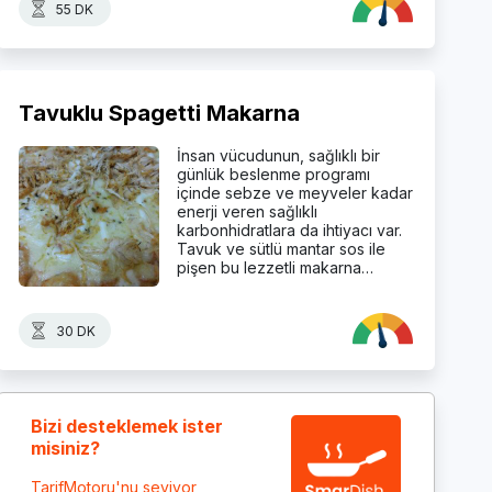
55 DK
Tavuklu Spagetti Makarna
İnsan vücudunun, sağlıklı bir
günlük beslenme programı
içinde sebze ve meyveler kadar
enerji veren sağlıklı
karbonhidratlara da ihtiyacı var.
Tavuk ve sütlü mantar sos ile
pişen bu lezzetli makarna…
30 DK
Bizi desteklemek ister
misiniz?
TarifMotoru'nu seviyor