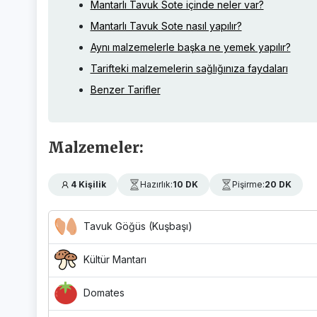
Mantarlı Tavuk Sote içinde neler var?
Mantarlı Tavuk Sote nasıl yapılır?
Aynı malzemelerle başka ne yemek yapılır?
Tarifteki malzemelerin sağlığınıza faydaları
Benzer Tarifler
Malzemeler:
4 Kişilik
Hazırlık:
10 DK
Pişirme:
20 DK
Tavuk Göğüs (Kuşbaşı)
Kültür Mantarı
Domates