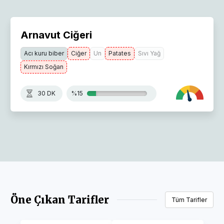
Arnavut Ciğeri
Acı kuru biber
Ciğer
Un
Patates
Sıvı Yağ
Kırmızı Soğan
30 DK
%15
Öne Çıkan Tarifler
Tüm Tarifler