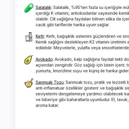
Salatalık
: Salatalık, %95'ten fazla su içeriğiyle m
içerdiği K vitamini, antioksidanlar sayesinde kem
olabilir. Cilt sağlığına faydaları bilinen silika da 
cacık gibi tariflerde harika uyum sağlar.
Kefir
: Kefir, bağışıklık sistemini güçlendiren ve sin
Kemik sağlığını destekleyen K2 vitamini üretimini ar
edilebilir. Meyvelerle, yulafla veya smoothielerde t
Avokado
: Avokado, kalp sağlığına faydalı tekli d
açısından zengindir. Göz sağlığı için lutein içerir, t
yumurta, limon/lime suyu ve kişniş ile harika gide
Sarımsak Tozu
: Sarımsak tozu, pratik ve lezzetli b
anti-inflamatuar özellikler gösterir ve bağışıklık
seviyelerini dengelemeye yardımcı olabilecek kard
ve biberiye gibi baharatlarla uyumludur. Et, tavuk
aroma katar.