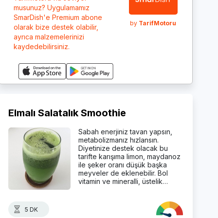
musunuz? Uygulamamız
SmarDish'e Premium abone
by
TarifMotoru
olarak bize destek olabilir,
ayrıca malzemelerinizi
kaydedebilirsiniz.
Elmalı Salatalık Smoothie
Sabah enerjiniz tavan yapsın,
metabolizmanız hızlansın.
Diyetinize destek olacak bu
tarifte karışıma limon, maydanoz
ile şeker oranı düşük başka
meyveler de eklenebilir. Bol
vitamin ve mineralli, üstelik…
5 DK