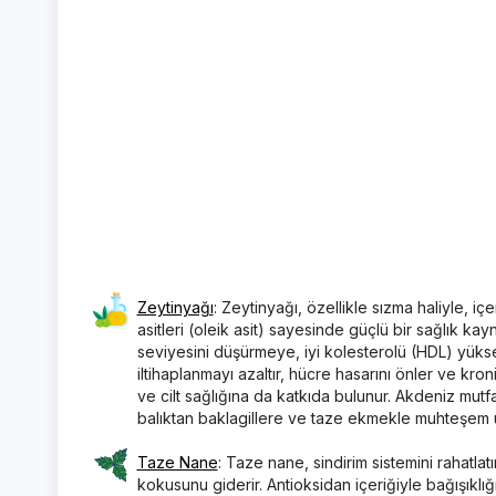
Zeytinyağı
: Zeytinyağı, özellikle sızma haliyle, i
asitleri (oleik asit) sayesinde güçlü bir sağlık ka
seviyesini düşürmeye, iyi kolesterolü (HDL) yüksel
iltihaplanmayı azaltır, hücre hasarını önler ve kron
ve cilt sağlığına da katkıda bulunur. Akdeniz mut
balıktan baklagillere ve taze ekmekle muhteşem 
Taze Nane
: Taze nane, sindirim sistemini rahatlatır
kokusunu giderir. Antioksidan içeriğiyle bağışıklığı