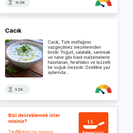
10 DK
Cacık
Cacık, Türk mutfağının
vazgeçilmez mezelerinden
biridir. Yoğurt, salatalık, sarımsak
ve nane gibi basit malzemelerle
hazırlanan, ferahlatıcı ve lezzetli
bir soğuk mezedir. Özellikle yaz
aylarında…
5 DK
Bizi desteklemek ister
misiniz?
TarifMotoru'nu seviyor