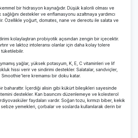
ükemmel bir hidrasyon kaynağıdır. Düşük kalorili olması ve
ik sağlığını destekler ve enflamasyonu azaltmaya yardımcı
içerir. Özellikle yoğurt, domates, nane ve dereotu ile salata ve
dirimi kolaylaştıran probiyotik açısından zengin bir içecektir.
tırır ve laktoz intoleransı olanlar için daha kolay tolere
üketilebilir.
oymamış yağlar, yüksek potasyum, K, E, C vitaminleri ve lif
okluk hissi verir ve sindirimi destekler. Salatalar, sandviçler,
r. Smoothie'lere kremamsı bir doku katar.
ir baharattır. İçerdiği alisin gibi kükürt bileşikleri sayesinde
 sistemini destekler. Kan basıncını düzenlemeye ve kolesterol
iyovasküler faydaları vardır. Soğan tozu, kırmızı biber, kekik
, sebze yemekleri, çorbalar ve soslarda kullanılarak derin bir