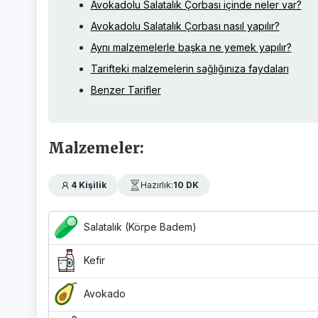
Avokadolu Salatalık Çorbası içinde neler var?
Avokadolu Salatalık Çorbası nasıl yapılır?
Aynı malzemelerle başka ne yemek yapılır?
Tarifteki malzemelerin sağlığınıza faydaları
Benzer Tarifler
Malzemeler:
4 Kişilik
Hazırlık:
10 DK
Salatalık (Körpe Badem)
Kefir
Avokado