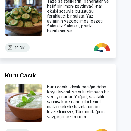
Taze salatalıkların, baharatlar ve
hafif bir limon-zeytinyağı-nar
ekşisi sosuyla buluştuğu
ferahlatıcı bir salata. Yaz
aylarının vazgeçilmez lezzeti
Salatalık Salatası, pratik
hazırlanışı ve…
10 DK
Kuru Cacık
Kuru cacık, klasik cacığın daha
koyu kıvamlı ve sulu olmayan bir
versiyonudur. Yoğurt, salatalık,
sarımsak ve nane gibi temel
malzemelerle hazırlanan bu
lezzetli meze, Türk mutfağının
vazgeçilmezlerinden…