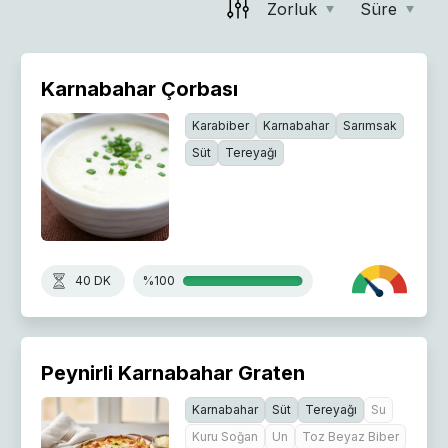
Zorluk
Süre
Karnabahar Çorbası
Karabiber
Karnabahar
Sarımsak
Süt
Tereyağı
40 DK
%100
Peynirli Karnabahar Graten
Karnabahar
Süt
Tereyağı
Su
Kuru Soğan
Un
Toz Beyaz Biber