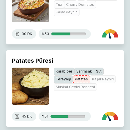
Tuz
Cherry Domates
Kaşar Peyniri
90 DK
%53
Patates Püresi
Karabiber
Sarımsak
Süt
Tereyağı
Patates
Kaşar Peyniri
Muskat Cevizi Rendesi
45 DK
%51