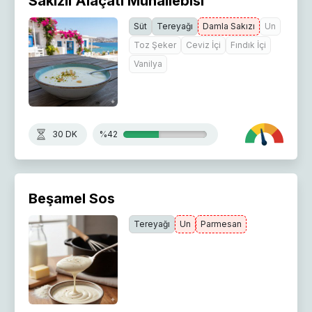
Sakızlı Alaçatı Muhallebisi
Süt
Tereyağı
Damla Sakızı
Un
Toz Şeker
Ceviz İçi
Fındık İçi
Vanilya
30 DK
%42
Beşamel Sos
Tereyağı
Un
Parmesan