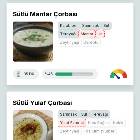
Sütlü Mantar Çorbası
Karabiber
Sarımsak
Süt
Tereyağı
Mantar
Un
Zeytinyağı
Dereotu
35 DK
%45
Sütlü Yulaf Çorbası
Sarımsak
Süt
Tereyağı
Yulaf Ezmesi
Kuru Soğan
Kekik
Zeytinyağı
Toz Kırmızı Biber