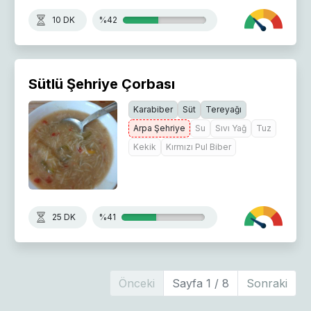
10 DK
%42
Sütlü Şehriye Çorbası
Karabiber
Süt
Tereyağı
Arpa Şehriye
Su
Sıvı Yağ
Tuz
Kekik
Kırmızı Pul Biber
25 DK
%41
Önceki
Sayfa 1 / 8
Sonraki