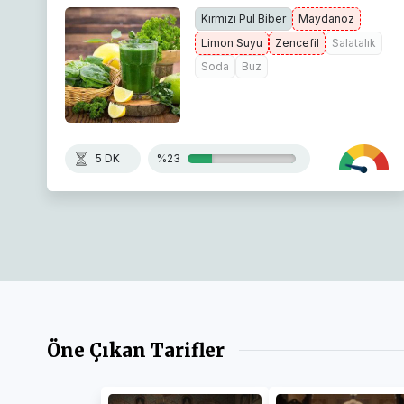
Kırmızı Pul Biber
Maydanoz
Limon Suyu
Zencefil
Salatalık
Soda
Buz
5 DK
%23
Öne Çıkan Tarifler