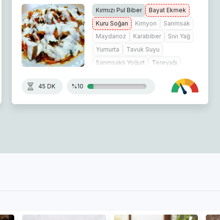
Kırmızı Pul Biber
Bayat Ekmek
Kuru Soğan
Kimyon
Sarımsak
Maydanoz
Karabiber
Sıvı Yağ
Yumurta
Tavuk Suyu
Sarımsaklı Yoğurt
Tereyağı
Kuru Nane
45 DK
%10