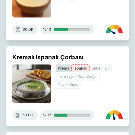
30 DK
%40
Kremalı Ispanak Çorbası
Krema
Ispanak
Sirke
Un
Tereyağı
Kuru Soğan
Tavuk Suyu
50 DK
%37