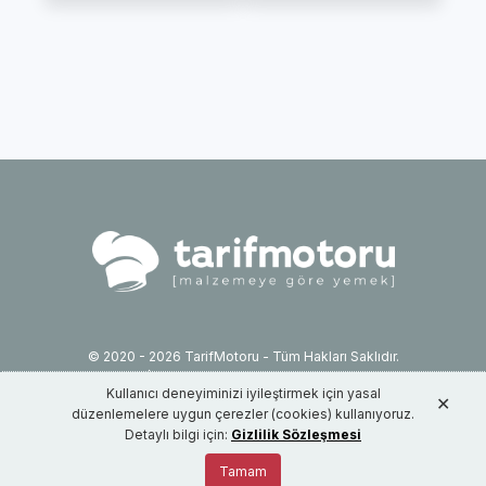
© 2020 - 2026 TarifMotoru - Tüm Hakları Saklıdır.
İletişim: info@tarifmotoru.com
Kullanıcı deneyiminizi iyileştirmek için yasal
Hizmet Şartları
✕
düzenlemelere uygun çerezler (cookies) kullanıyoruz.
Gizlilik Sözleşmesi
Detaylı bilgi için:
Gizlilik Sözleşmesi
Tamam