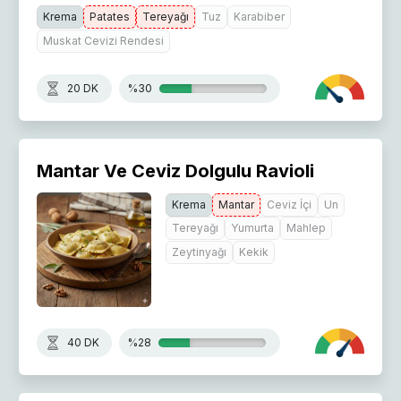
Krema
Patates
Tereyağı
Tuz
Karabiber
Muskat Cevizi Rendesi
20 DK
%30
Mantar Ve Ceviz Dolgulu Ravioli
Krema
Mantar
Ceviz İçi
Un
Tereyağı
Yumurta
Mahlep
Zeytinyağı
Kekik
40 DK
%28