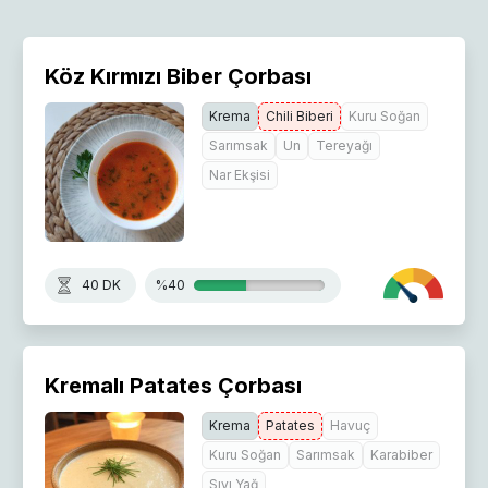
Köz Kırmızı Biber Çorbası
Krema
Chili Biberi
Kuru Soğan
Sarımsak
Un
Tereyağı
Nar Ekşisi
40 DK
%40
Kremalı Patates Çorbası
Krema
Patates
Havuç
Kuru Soğan
Sarımsak
Karabiber
Sıvı Yağ