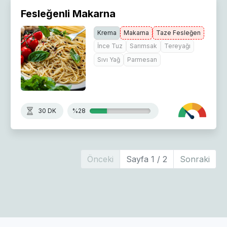
Fesleğenli Makarna
Krema
Makarna
Taze Fesleğen
İnce Tuz
Sarımsak
Tereyağı
Sıvı Yağ
Parmesan
30 DK
%28
Önceki
Sayfa 1 / 2
Sonraki