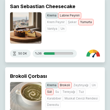
San Sebastian Cheesecake
Krema
Labne Peyniri
Krem Peynir
Şeker
Yumurta
Vanilya
Un
50 DK
%36
Brokoli Çorbası
Krema
Brokoli
Zeytinyağı
Un
Süt
Su
Tereyağı
Tuz
Karabiber
Muskat Cevizi Rendesi
Dereotu