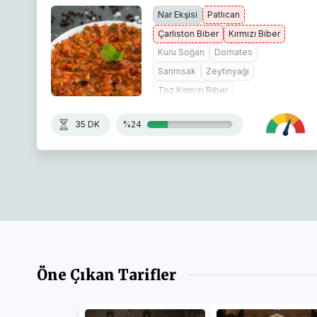
Nar Ekşisi
Patlıcan
Çarliston Biber
Kırmızı Biber
Kuru Soğan
Domates
Sarımsak
Zeytinyağı
Toz Kırmızı Biber
Kırmızı Pul Biber
Limon Suyu
35 DK
%24
Öne Çıkan Tarifler