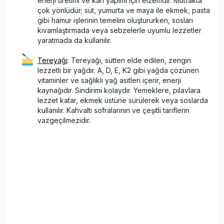
enerji üretimi ve kan yapımı için elzemdir. Mutfakta
çok yönlüdür; süt, yumurta ve maya ile ekmek, pasta
gibi hamur işlerinin temelini oluştururken, sosları
kıvamlaştırmada veya sebzelerle uyumlu lezzetler
yaratmada da kullanılır.
Tereyağı
: Tereyağı, sütten elde edilen, zengin
lezzetli bir yağdır. A, D, E, K2 gibi yağda çözünen
vitaminler ve sağlıklı yağ asitleri içerir, enerji
kaynağıdır. Sindirimi kolaydır. Yemeklere, pilavlara
lezzet katar, ekmek üstüne sürülerek veya soslarda
kullanılır. Kahvaltı sofralarının ve çeşitli tariflerin
vazgeçilmezidir.