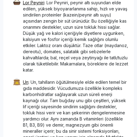
Lor Peyniri
: Lor Peyniri, peynir altı suyundan elde
edilen, yüksek biyoyararlanıma sahip, hızlı ve yavaş
sindirilen proteinler (kazein/peynir altı suyu)
açısından zengin bir süt ürünüdür. Bu özelliğiyle kas
onarımını destekler, uzun süre tokluk hissi sağlar.
Düşük yağ ve kalori içeriğiyle diyetlere uygunken,
kalsiyum ve fosfor içeriği kemik sağlığını olumlu
etkiler. Laktoz oranı düşüktür. Taze otlar (maydanoz,
dereotu), domates, salatalık gibi sebzelerle
kahvaltılarda; bal, reçel veya zeytinyağı ile tatlı/tuzlu
olarak tüketilebilir. Makarnalara, böreklere de lezzet
katar.
Un
: Un, tahılların öğütülmesiyle elde edilen temel bir
gıda maddesidir. Vücudumuza özellikle kompleks
karbonhidratlar sağlayarak uzun süreli enerji
kaynağı olur. Tam buğday unu gibi çeşitleri, yüksek
lif içeriği sayesinde sindirim sağlığını destekler,
tokluk hissi verir ve kan şekerinin dengelenmesine
yardımcı olur. Aynı zamanda B vitaminleri (özellikle
B1, B3, B9) ve demir, magnezyum gibi önemli
mineraller içerir; bu da sinir sistemi fonksiyonları,