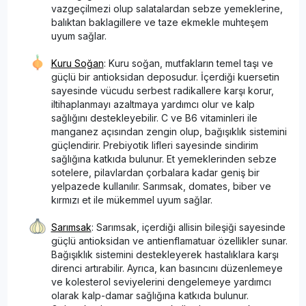
vazgeçilmezi olup salatalardan sebze yemeklerine,
balıktan baklagillere ve taze ekmekle muhteşem
uyum sağlar.
Kuru Soğan
: Kuru soğan, mutfakların temel taşı ve
güçlü bir antioksidan deposudur. İçerdiği kuersetin
sayesinde vücudu serbest radikallere karşı korur,
iltihaplanmayı azaltmaya yardımcı olur ve kalp
sağlığını destekleyebilir. C ve B6 vitaminleri ile
manganez açısından zengin olup, bağışıklık sistemini
güçlendirir. Prebiyotik lifleri sayesinde sindirim
sağlığına katkıda bulunur. Et yemeklerinden sebze
sotelere, pilavlardan çorbalara kadar geniş bir
yelpazede kullanılır. Sarımsak, domates, biber ve
kırmızı et ile mükemmel uyum sağlar.
Sarımsak
: Sarımsak, içerdiği allisin bileşiği sayesinde
güçlü antioksidan ve antienflamatuar özellikler sunar.
Bağışıklık sistemini destekleyerek hastalıklara karşı
direnci artırabilir. Ayrıca, kan basıncını düzenlemeye
ve kolesterol seviyelerini dengelemeye yardımcı
olarak kalp-damar sağlığına katkıda bulunur.