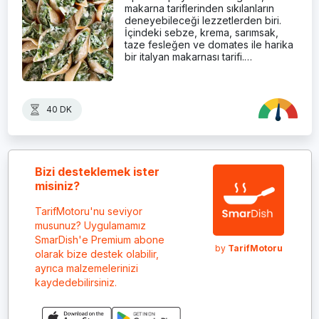
makarna tariflerinden sıkılanların
deneyebileceği lezzetlerden biri.
İçindeki sebze, krema, sarımsak,
taze fesleğen ve domates ile harika
bir italyan makarnası tarifi.…
40 DK
Bizi desteklemek ister
misiniz?
TarifMotoru'nu seviyor
musunuz? Uygulamamız
SmarDish'e Premium abone
by
TarifMotoru
olarak bize destek olabilir,
ayrıca malzemelerinizi
kaydedebilirsiniz.