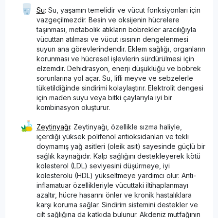
Su
: Su, yaşamın temelidir ve vücut fonksiyonları için
vazgeçilmezdir. Besin ve oksijenin hücrelere
taşınması, metabolik atıkların böbrekler aracılığıyla
vücuttan atılması ve vücut ısısının dengelenmesi
suyun ana görevlerindendir. Eklem sağlığı, organların
korunması ve hücresel işlevlerin sürdürülmesi için
elzemdir. Dehidrasyon, enerji düşüklüğü ve böbrek
sorunlarına yol açar. Su, lifli meyve ve sebzelerle
tüketildiğinde sindirimi kolaylaştırır. Elektrolit dengesi
için maden suyu veya bitki çaylarıyla iyi bir
kombinasyon oluşturur.
Zeytinyağı
: Zeytinyağı, özellikle sızma haliyle,
içerdiği yüksek polifenol antioksidanları ve tekli
doymamış yağ asitleri (oleik asit) sayesinde güçlü bir
sağlık kaynağıdır. Kalp sağlığını destekleyerek kötü
kolesterol (LDL) seviyesini düşürmeye, iyi
kolesterolü (HDL) yükseltmeye yardımcı olur. Anti-
inflamatuar özellikleriyle vücuttaki iltihaplanmayı
azaltır, hücre hasarını önler ve kronik hastalıklara
karşı koruma sağlar. Sindirim sistemini destekler ve
cilt sağlığına da katkıda bulunur. Akdeniz mutfağının