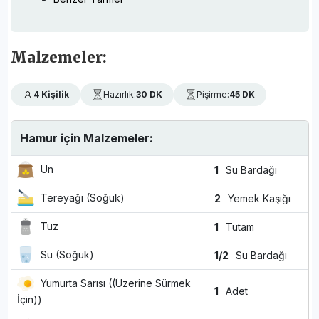
Malzemeler:
4 Kişilik
Hazırlık:
30 DK
Pişirme:
45 DK
Hamur için Malzemeler:
Un
1
Su Bardağı
Tereyağı (Soğuk)
2
Yemek Kaşığı
Tuz
1
Tutam
Su (Soğuk)
1/2
Su Bardağı
Yumurta Sarısı ((Üzerine Sürmek
1
Adet
İçin))