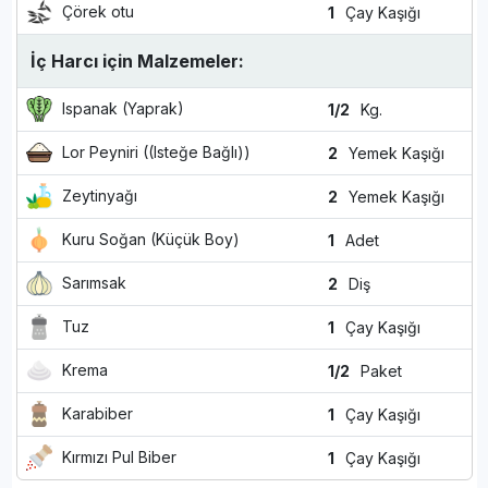
Çörek otu
1
Çay Kaşığı
İç Harcı için Malzemeler:
Ispanak (Yaprak)
1/2
Kg.
Lor Peyniri ((Isteğe Bağlı))
2
Yemek Kaşığı
Zeytinyağı
2
Yemek Kaşığı
Kuru Soğan (Küçük Boy)
1
Adet
Sarımsak
2
Diş
Tuz
1
Çay Kaşığı
Krema
1/2
Paket
Karabiber
1
Çay Kaşığı
Kırmızı Pul Biber
1
Çay Kaşığı