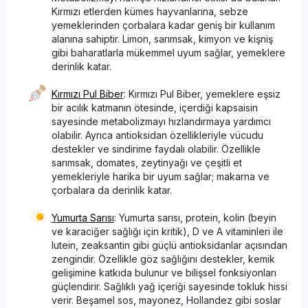
Kırmızı etlerden kümes hayvanlarına, sebze
yemeklerinden çorbalara kadar geniş bir kullanım
alanına sahiptir. Limon, sarımsak, kimyon ve kişniş
gibi baharatlarla mükemmel uyum sağlar, yemeklere
derinlik katar.
Kırmızı Pul Biber
: Kırmızı Pul Biber, yemeklere eşsiz
bir acılık katmanın ötesinde, içerdiği kapsaisin
sayesinde metabolizmayı hızlandırmaya yardımcı
olabilir. Ayrıca antioksidan özellikleriyle vücudu
destekler ve sindirime faydalı olabilir. Özellikle
sarımsak, domates, zeytinyağı ve çeşitli et
yemekleriyle harika bir uyum sağlar; makarna ve
çorbalara da derinlik katar.
Yumurta Sarısı
: Yumurta sarısı, protein, kolin (beyin
ve karaciğer sağlığı için kritik), D ve A vitaminleri ile
lutein, zeaksantin gibi güçlü antioksidanlar açısından
zengindir. Özellikle göz sağlığını destekler, kemik
gelişimine katkıda bulunur ve bilişsel fonksiyonları
güçlendirir. Sağlıklı yağ içeriği sayesinde tokluk hissi
verir. Beşamel sos, mayonez, Hollandez gibi soslar