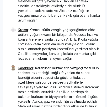
Geleneksel tıpta yaygınca kullanılan sarımsak,
sindirimi destekleyici etkileriyle de bilinir. Et
yemekleri, sebze sote ve Akdeniz mutfağının
vazgeçilmezi olup, biberiye, kekik gibi otlarla harika
uyum sağlar.
Krema
: Krema, sütün zengin yağ içeriğinden elde
edilen, yoğun kıvamlı bir bileşendir. Vücuda hızlı ve
konsantre enerji sağlar, ayrıca A, D, E, K gibi yağda
çözünen vitaminlerin emilimini kolaylaştırır. Tokluk
hissini artırarak porsiyon kontrolüne yardımcı olabilir.
Özellikle meyveler, kahve, çikolata ve mantar gibi
lezzetlerle mükemmel uyum sağlar.
Karabiber
: Karabiber, mutfakların vazgeçilmezi olup
sadece lezzet değil, sağlık faydaları da sunar.
İçerdiği piperin sayesinde güçlü antioksidan
özelliklere sahiptir ve serbest radikallerle
savaşmaya yardımcı olur. Sindirim sistemini uyararak
besin emilimini artırabilir, özellikle zerdeçalda
bulunan kurkuminin biyoyararlanımını önemli ölçüde
yükseltir. Ayrıca, gaz ve şişkinliği azaltmada etkilidir.
Metabolizmayı hafifçe hızlandırıcı etkisi de bulunur.