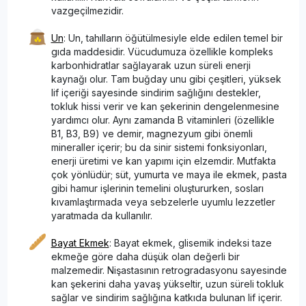
vazgeçilmezidir.
Un
: Un, tahılların öğütülmesiyle elde edilen temel bir
gıda maddesidir. Vücudumuza özellikle kompleks
karbonhidratlar sağlayarak uzun süreli enerji
kaynağı olur. Tam buğday unu gibi çeşitleri, yüksek
lif içeriği sayesinde sindirim sağlığını destekler,
tokluk hissi verir ve kan şekerinin dengelenmesine
yardımcı olur. Aynı zamanda B vitaminleri (özellikle
B1, B3, B9) ve demir, magnezyum gibi önemli
mineraller içerir; bu da sinir sistemi fonksiyonları,
enerji üretimi ve kan yapımı için elzemdir. Mutfakta
çok yönlüdür; süt, yumurta ve maya ile ekmek, pasta
gibi hamur işlerinin temelini oluştururken, sosları
kıvamlaştırmada veya sebzelerle uyumlu lezzetler
yaratmada da kullanılır.
Bayat Ekmek
: Bayat ekmek, glisemik indeksi taze
ekmeğe göre daha düşük olan değerli bir
malzemedir. Nişastasının retrogradasyonu sayesinde
kan şekerini daha yavaş yükseltir, uzun süreli tokluk
sağlar ve sindirim sağlığına katkıda bulunan lif içerir.