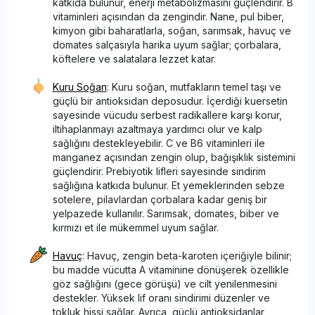
katkıda bulunur, enerji metabolizmasını güçlendirir. B
vitaminleri açısından da zengindir. Nane, pul biber,
kimyon gibi baharatlarla, soğan, sarımsak, havuç ve
domates salçasıyla harika uyum sağlar; çorbalara,
köftelere ve salatalara lezzet katar.
Kuru Soğan
: Kuru soğan, mutfakların temel taşı ve
güçlü bir antioksidan deposudur. İçerdiği kuersetin
sayesinde vücudu serbest radikallere karşı korur,
iltihaplanmayı azaltmaya yardımcı olur ve kalp
sağlığını destekleyebilir. C ve B6 vitaminleri ile
manganez açısından zengin olup, bağışıklık sistemini
güçlendirir. Prebiyotik lifleri sayesinde sindirim
sağlığına katkıda bulunur. Et yemeklerinden sebze
sotelere, pilavlardan çorbalara kadar geniş bir
yelpazede kullanılır. Sarımsak, domates, biber ve
kırmızı et ile mükemmel uyum sağlar.
Havuç
: Havuç, zengin beta-karoten içeriğiyle bilinir;
bu madde vücutta A vitaminine dönüşerek özellikle
göz sağlığını (gece görüşü) ve cilt yenilenmesini
destekler. Yüksek lif oranı sindirimi düzenler ve
tokluk hissi sağlar. Ayrıca, güçlü antioksidanlar