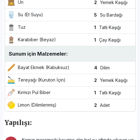
Un
2
Yemek Kaşığı
Su (Et Suyu)
5
Su Bardağı
Tuz
1
Tatlı Kaşığı
Karabiber (Beyaz)
1
Çay Kaşığı
Sunum için Malzemeler:
Bayat Ekmek (Kabuksuz)
4
Dilim
Tereyağı (Kuruton İçin)
2
Yemek Kaşığı
Kırmızı Pul Biber
1
Tatlı Kaşığı
Limon (Dilimlenmiş)
2
Adet
Yapılışı:
Kırmızı mercimeği kevgire alıp bol su altında yıkayın ve