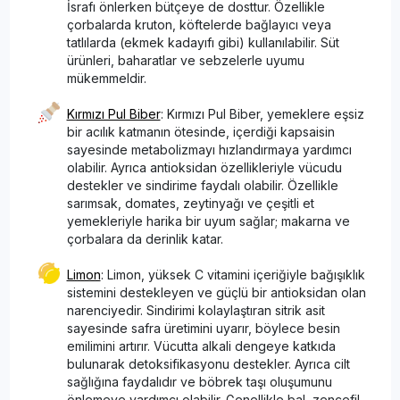
İsrafı önlerken bütçeye de dosttur. Özellikle
çorbalarda kruton, köftelerde bağlayıcı veya
tatlılarda (ekmek kadayıfı gibi) kullanılabilir. Süt
ürünleri, baharatlar ve sebzelerle uyumu
mükemmeldir.
Kırmızı Pul Biber
: Kırmızı Pul Biber, yemeklere eşsiz
bir acılık katmanın ötesinde, içerdiği kapsaisin
sayesinde metabolizmayı hızlandırmaya yardımcı
olabilir. Ayrıca antioksidan özellikleriyle vücudu
destekler ve sindirime faydalı olabilir. Özellikle
sarımsak, domates, zeytinyağı ve çeşitli et
yemekleriyle harika bir uyum sağlar; makarna ve
çorbalara da derinlik katar.
Limon
: Limon, yüksek C vitamini içeriğiyle bağışıklık
sistemini destekleyen ve güçlü bir antioksidan olan
narenciyedir. Sindirimi kolaylaştıran sitrik asit
sayesinde safra üretimini uyarır, böylece besin
emilimini artırır. Vücutta alkali dengeye katkıda
bulunarak detoksifikasyonu destekler. Ayrıca cilt
sağlığına faydalıdır ve böbrek taşı oluşumunu
önlemeye yardımcı olabilir. Genellikle bal, zencefil,