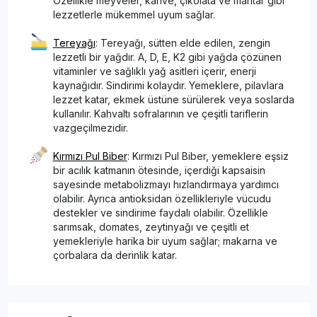
Özellikle meyveler, kahve, çikolata ve mantar gibi
lezzetlerle mükemmel uyum sağlar.
Tereyağı
: Tereyağı, sütten elde edilen, zengin
lezzetli bir yağdır. A, D, E, K2 gibi yağda çözünen
vitaminler ve sağlıklı yağ asitleri içerir, enerji
kaynağıdır. Sindirimi kolaydır. Yemeklere, pilavlara
lezzet katar, ekmek üstüne sürülerek veya soslarda
kullanılır. Kahvaltı sofralarının ve çeşitli tariflerin
vazgeçilmezidir.
Kırmızı Pul Biber
: Kırmızı Pul Biber, yemeklere eşsiz
bir acılık katmanın ötesinde, içerdiği kapsaisin
sayesinde metabolizmayı hızlandırmaya yardımcı
olabilir. Ayrıca antioksidan özellikleriyle vücudu
destekler ve sindirime faydalı olabilir. Özellikle
sarımsak, domates, zeytinyağı ve çeşitli et
yemekleriyle harika bir uyum sağlar; makarna ve
çorbalara da derinlik katar.