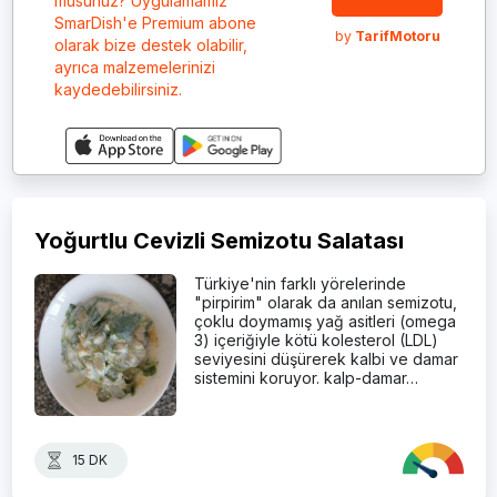
musunuz? Uygulamamız
SmarDish'e Premium abone
by
TarifMotoru
olarak bize destek olabilir,
ayrıca malzemelerinizi
kaydedebilirsiniz.
Yoğurtlu Cevizli Semizotu Salatası
Türkiye'nin farklı yörelerinde
"pirpirim" olarak da anılan semizotu,
çoklu doymamış yağ asitleri (omega
3) içeriğiyle kötü kolesterol (LDL)
seviyesini düşürerek kalbi ve damar
sistemini koruyor. kalp-damar…
15 DK