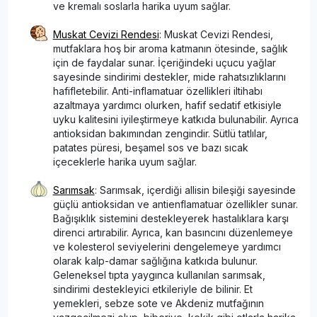
ve kremalı soslarla harika uyum sağlar.
Muskat Cevizi Rendesi
: Muskat Cevizi Rendesi,
mutfaklara hoş bir aroma katmanın ötesinde, sağlık
için de faydalar sunar. İçeriğindeki uçucu yağlar
sayesinde sindirimi destekler, mide rahatsızlıklarını
hafifletebilir. Anti-inflamatuar özellikleri iltihabı
azaltmaya yardımcı olurken, hafif sedatif etkisiyle
uyku kalitesini iyileştirmeye katkıda bulunabilir. Ayrıca
antioksidan bakımından zengindir. Sütlü tatlılar,
patates püresi, beşamel sos ve bazı sıcak
içeceklerle harika uyum sağlar.
Sarımsak
: Sarımsak, içerdiği allisin bileşiği sayesinde
güçlü antioksidan ve antienflamatuar özellikler sunar.
Bağışıklık sistemini destekleyerek hastalıklara karşı
direnci artırabilir. Ayrıca, kan basıncını düzenlemeye
ve kolesterol seviyelerini dengelemeye yardımcı
olarak kalp-damar sağlığına katkıda bulunur.
Geleneksel tıpta yaygınca kullanılan sarımsak,
sindirimi destekleyici etkileriyle de bilinir. Et
yemekleri, sebze sote ve Akdeniz mutfağının