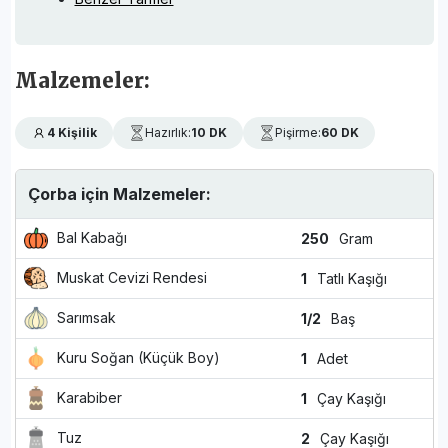
Malzemeler:
4 Kişilik
Hazırlık:
10 DK
Pişirme:
60 DK
Çorba için Malzemeler:
Bal Kabağı
250
Gram
Muskat Cevizi Rendesi
1
Tatlı Kaşığı
Sarımsak
1/2
Baş
Kuru Soğan (Küçük Boy)
1
Adet
Karabiber
1
Çay Kaşığı
Tuz
2
Çay Kaşığı