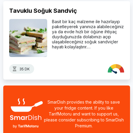
Tavuklu Soğuk Sandviç
Basit bir kaç malzeme ile hazırlayıp
paketleyerek yanınıza alabileceğiniz
ya da evde hızlı bir öğüne ihtiyaç
duyduğunuzda dolabınızı açıp
ulaşabileceğiniz soğuk sandviçler
hayatı kolaylaştırır.…
35 DK
SmarDish provides the ability to save
your fridge content. If you like
TarifMotoru and want to support us,
please consider subscribing to SmarDish
Premium.