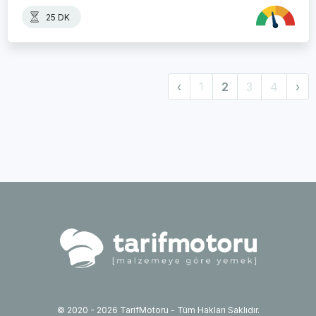
25 DK
‹
1
2
3
4
›
© 2020 - 2026 TarifMotoru - Tüm Hakları Saklıdır.